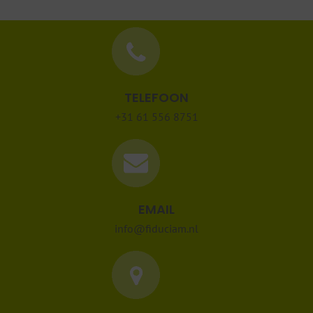
TELEFOON
+31 61 556 8751
EMAIL
info@fiduciam.nl