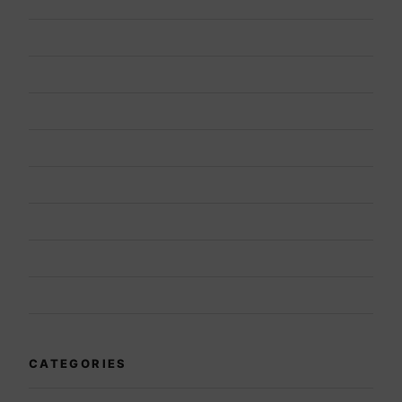
April 2018
March 2018
January 2018
September 2017
November 2016
May 2016
January 2016
December 2015
October 2015
CATEGORIES