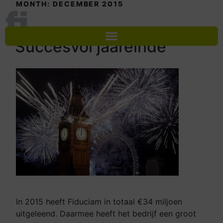
MONTH:
DECEMBER 2015
31 DECEMBER 2015
Succesvol jaareinde
Log In
In 2015 heeft Fiduciam in totaal €34 miljoen
uitgeleend. Daarmee heeft het bedrijf een groot