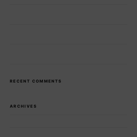
Ondersteuning van de herontwikkeling van een
historische molen
De Ierse woningnood aanpakken aan de kust van
Dublin
Van braakliggend terrein naar een rendabele
kinderopvang
RECENT COMMENTS
ARCHIVES
July 2026
May 2026