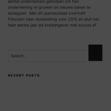
aantal ondernemers geholpen om hun
onderneming te groeien en nieuwe banen te
scheppen. Met dit jaarresultaat overtreft
Fiduciam haar doelstelling voor 2015 en sluit het
haar eerste jaar als kredietgever met succes af.
RECENT POSTS
Financiering van residentiële
projectontwikkelingen op Mallorca
Het financieren van toekomstbestendig wonen in
Essex