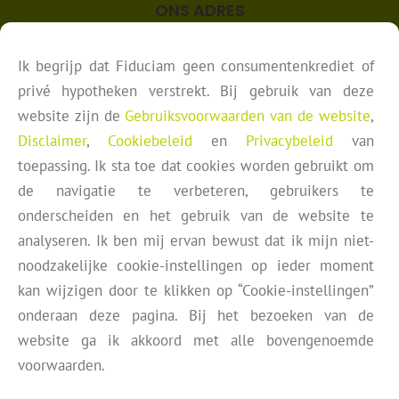
ONS ADRES
Westplein 12
3016 BM
Ik begrijp dat Fiduciam geen consumentenkrediet of
Rotterdam
privé hypotheken verstrekt. Bij gebruik van deze
website zijn de
Gebruiksvoorwaarden van de website
,
Disclaimer
,
Cookiebeleid
en
Privacybeleid
van
toepassing. Ik sta toe dat cookies worden gebruikt om
de navigatie te verbeteren, gebruikers te
onderscheiden en het gebruik van de website te
analyseren. Ik ben mij ervan bewust dat ik mijn niet-
© 2026 Fiduciam Nominees Limited. Alle rechten voorbehouden.
noodzakelijke cookie-instellingen op ieder moment
Home
Over ons
Onze leningen
Intermediaries
Ons team
Blog
Nieuws
Disclaimer
Privacybeleid
Gebruikersvoorwaarden website
Klachtenprocedure
kan wijzigen door te klikken op “Cookie-instellingen”
Partner Login
Cookie beleid
Cookie-instellingen
onderaan deze pagina. Bij het bezoeken van de
website ga ik akkoord met alle bovengenoemde
De inhoud van deze website is niet geaccordeerd door een bevoegd persoon
in de zin van de “Financial Services and Markets Act 2000 (Regulated
voorwaarden.
Activities) Order 2001” (FSMA). De leningen die door Fiduciam worden
verstrekt vormen geen gereguleerde kredieten (“regulated credit