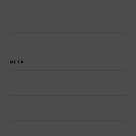
Blog
Case Study
News
Vacatures
META
Log in
Entries feed
Comments feed
WordPress.org