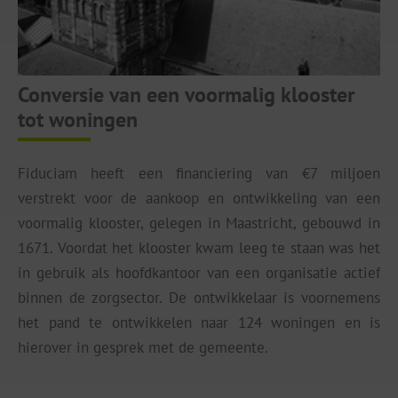
Conversie van een voormalig klooster
T
tot woningen
v
k
Fiduciam heeft een financiering van €7 miljoen
ing
verstrekt voor de aankoop en ontwikkeling van een
Ee
eft
voormalig klooster, gelegen in Maastricht, gebouwd in
vo
ijn
1671. Voordat het klooster kwam leeg te staan was het
zu
ijk
in gebruik als hoofdkantoor van een organisatie actief
he
rs,
binnen de zorgsector. De ontwikkelaar is voornemens
vo
elt
het pand te ontwikkelen naar 124 woningen en is
kl
der
hierover in gesprek met de gemeente.
Fi
ief
vo
lgt
en