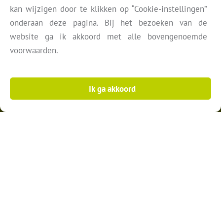
kan wijzigen door te klikken op “Cookie-instellingen”
EMAIL
onderaan deze pagina. Bij het bezoeken van de
info@fiduciam.nl
website ga ik akkoord met alle bovengenoemde
voorwaarden.
Ik ga akkoord
ONS ADRES
Westplein 12
3016 BM
Rotterdam