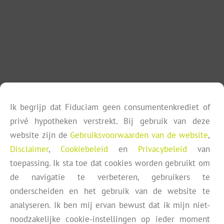
 De
ge
55%
 te
eel
te
Ik begrijp dat Fiduciam geen consumentenkrediet of
privé hypotheken verstrekt. Bij gebruik van deze
website zijn de
Gebruiksvoorwaarden van de website
,
Disclaimer
,
Cookiebeleid
en
Privacybeleid
van
TELEFOON
toepassing. Ik sta toe dat cookies worden gebruikt om
+31 61 556 8751
de navigatie te verbeteren, gebruikers te
onderscheiden en het gebruik van de website te
analyseren. Ik ben mij ervan bewust dat ik mijn niet-
noodzakelijke cookie-instellingen op ieder moment